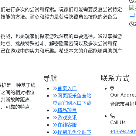
家们进行多次的尝试和探索。玩家们可能需要反复尝试特定
三
色技能的方法。耐心和毅力是获得隐藏角色技能的必备品
要挑战，也是玩家们探索游戏深度的重要途径。通过掌握游
藏地点、挑战特殊战斗、解密隐藏密码以及多次尝试和探
自己在游戏中的实力和乐趣。希望本文的介绍能够帮助到广
导航
联系方式
离保护是一种基于线
首页入口
压之间的相对相位
Our Addre
网页版乐鱼全站
果判断故障距离，
登录官网入口下载
合肥市县捎
速、可靠的特点，
精品项目
游戏资讯
Call Us
在线客服
+13594780
找到乐鱼全站下