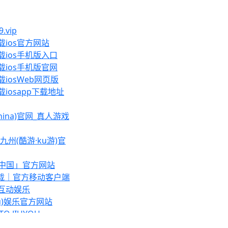
9.vip
ios官方网站
ios手机版入口
ios手机版官网
iosWeb网页版
iosapp下载地址
China)官网_真人游戏
九州(酷游·ku游)官
「中国」官方网站
下载｜官方移动客户端
互动娱乐
you)娱乐官方网站
TO JIUYOU