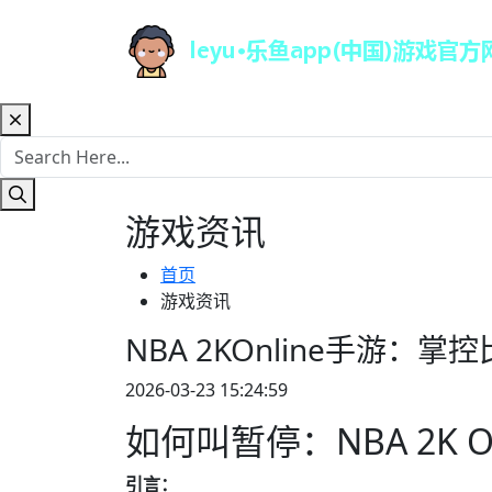
游戏资讯
首页
游戏资讯
NBA 2KOnline手游
2026-03-23 15:24:59
如何叫暂停：NBA 2K 
引言：