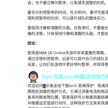
会；也不要过晚叫暂停，以免错失调整的时机
要充分利用暂停的时间。在30秒内，要尽可能
理利用暂停的时间，可以提升球队的整体实力
要保持冷静和清醒的头脑。在暂停时，不要被
确的决策。只有保持冷静和清醒的头脑，才能
结论：
暂停是NBA 2K Online手游中非常重要
通过合理利用暂停，玩家可以提升自己的球队
玩家，让你们在游戏中更好地叫暂停，并取得
欢迎访问▓乐鱼全站下载ios3. 距离保护：距
路阻抗测量的保护方式。它通过测量电流和电
差来判断故障位置。距离保护可以根据测量结
并根据设定值进行动作。这种保护方式具有快