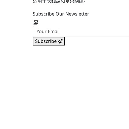
适用于长线路和复杂网络。
Subscribe Our Newsletter
Subscribe